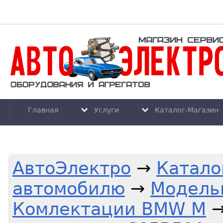
Главная
Услуги
Каталог-Магазин
АвтоЭлектро
→
Катало
автомобилю
→
Модель
Комлектации BMW M
→