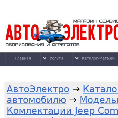
Главная
Услуги
Каталог-Магазин
АвтоЭлектро
→
Катало
автомобилю
→
Модель
Комлектации Jeep Co