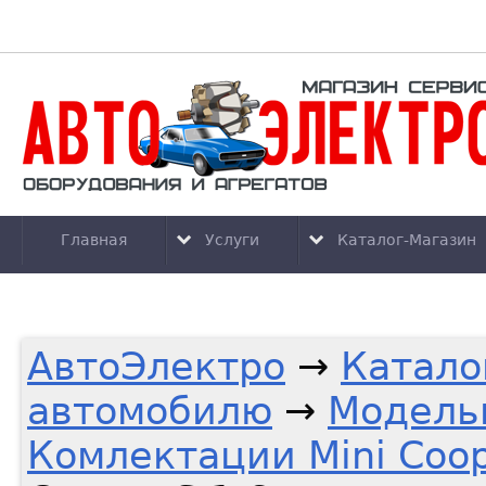
Главная
Услуги
Каталог-Магазин
АвтоЭлектро
→
Катало
автомобилю
→
Модельн
Комлектации Mini Coo