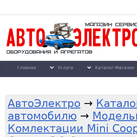
Главная
Услуги
Каталог-Магазин
АвтоЭлектро
→
Катало
автомобилю
→
Модельн
Комлектации Mini Coo