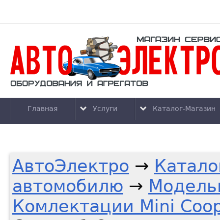
Главная
Услуги
Каталог-Магазин
АвтоЭлектро
→
Катало
автомобилю
→
Модельн
Комлектации Mini Coo