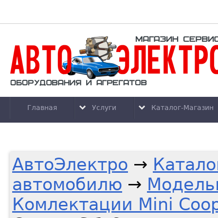
Главная
Услуги
Каталог-Магазин
АвтоЭлектро
→
Катало
автомобилю
→
Модельн
Комлектации Mini Coo