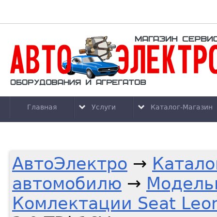
Главная
Услуги
Каталог-Магазин
АвтоЭлектро
→
Катало
автомобилю
→
Модель
Комлектации Seat Leo