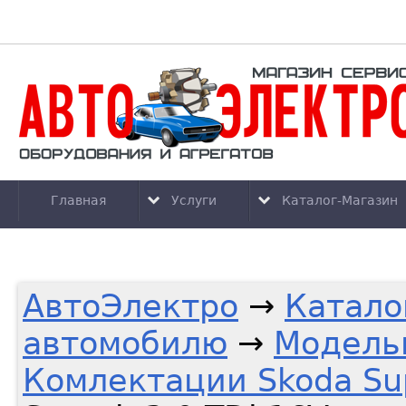
Главная
Услуги
Каталог-Магазин
АвтоЭлектро
→
Катало
автомобилю
→
Модель
Комлектации Skoda Su