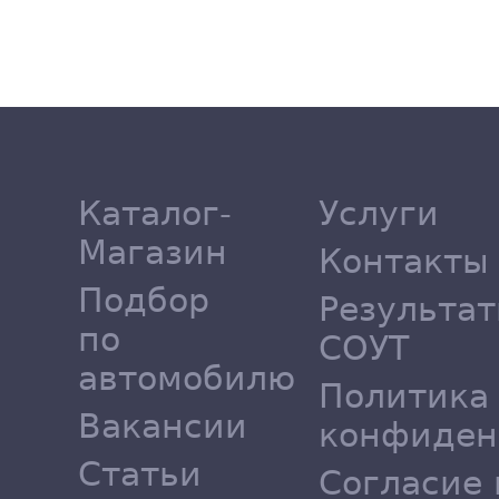
Каталог-
Услуги
Магазин
Контакты
Подбор
Результа
по
СОУТ
автомобилю
Политика
Вакансии
конфиден
Статьи
Согласие 