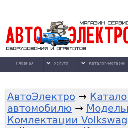
Главная
Услуги
Каталог-Магазин
АвтоЭлектро
→
Катало
автомобилю
→
Модель
Комлектации Volkswag