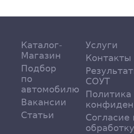
Каталог-
Услуги
Магазин
Контакты
Подбор
Результа
по
СОУТ
автомобилю
Политика
Вакансии
конфиден
Статьи
Согласие 
обработк