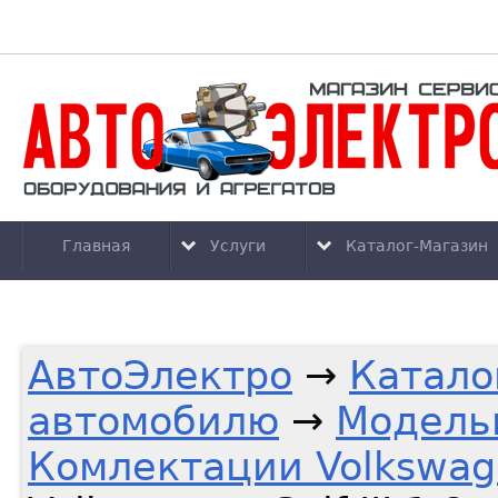
Главная
Услуги
Каталог-Магазин
АвтоЭлектро
→
Катало
автомобилю
→
Модель
Комлектации Volkswag