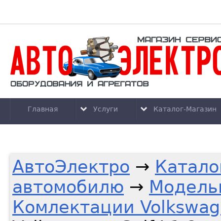
Главная
Услуги
Каталог-Магазин
АвтоЭлектро
→
Катало
автомобилю
→
Модель
Комлектации Volkswag