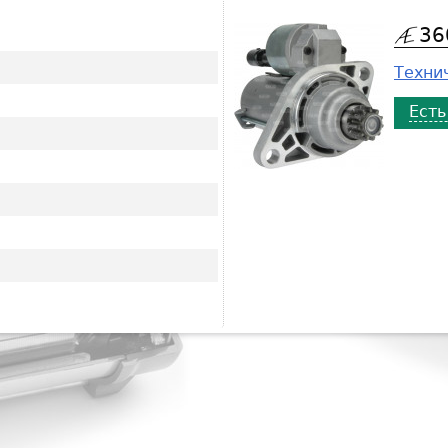
36
Технич
Есть