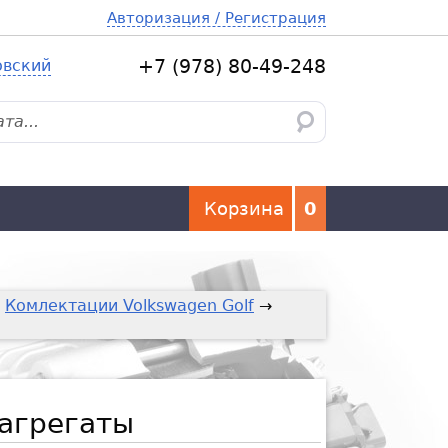
Авторизация / Регистрация
овский
+7 (978) 80-49-248
Корзина
0
→
Комлектации Volkswagen Golf
→
агрегаты