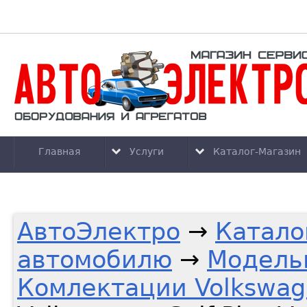
Главная
Услуги
Каталог-Магазин
АвтоЭлектро
→
Катало
автомобилю
→
Модель
Комлектации Volkswag