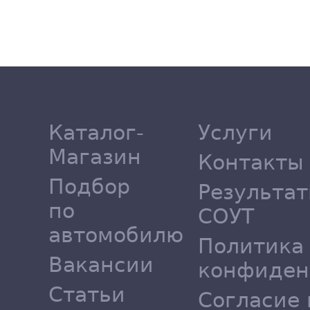
Каталог-
Услуги
Магазин
Контакты
Подбор
Результа
по
СОУТ
автомобилю
Политика
Вакансии
конфиден
Статьи
Согласие 