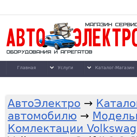
Главная
Услуги
Каталог-Магазин
АвтоЭлектро
→
Катало
автомобилю
→
Модель
Комлектации Volkswag