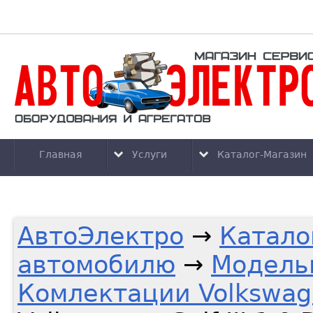
Главная
Услуги
Каталог-Магазин
АвтоЭлектро
→
Катало
автомобилю
→
Модель
Комлектации Volkswag