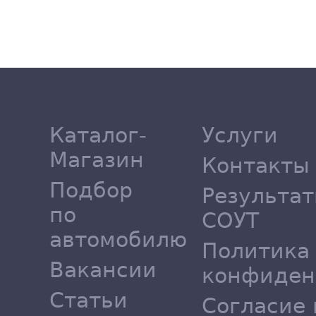
Каталог-
Услуги
Магазин
Контакты
Подбор
Результа
по
СОУТ
автомобилю
Политика
Вакансии
конфиден
Статьи
Согласие 