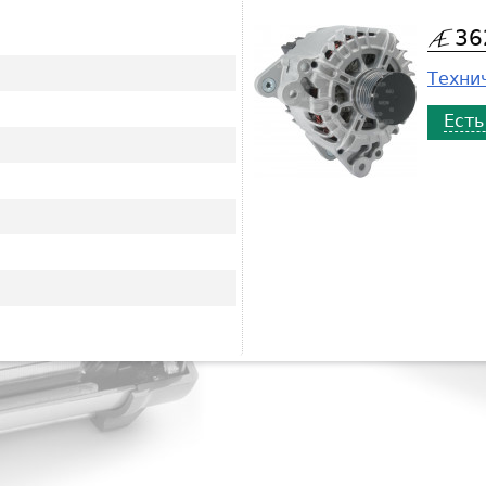
36
Технич
Есть