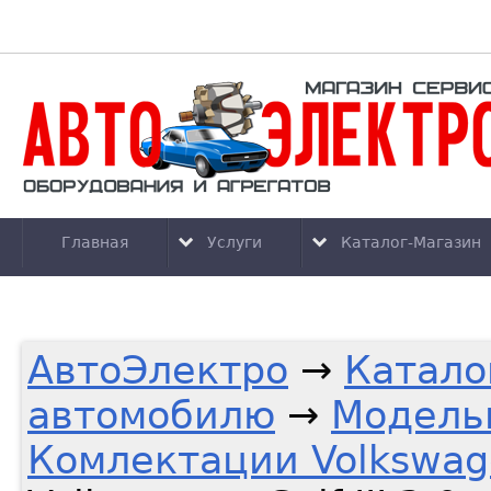
Главная
Услуги
Каталог-Магазин
АвтоЭлектро
→
Катало
автомобилю
→
Модель
Комлектации Volkswag