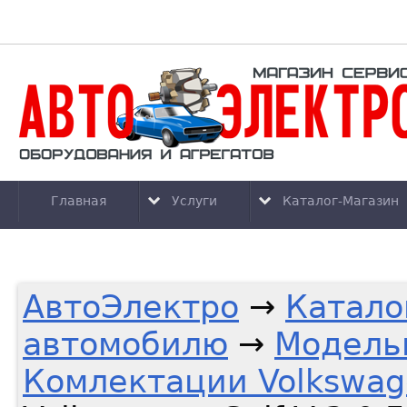
Главная
Услуги
Каталог-Магазин
АвтоЭлектро
→
Катало
автомобилю
→
Модель
Комлектации Volkswag