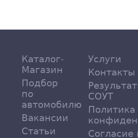
Каталог-
Услуги
Магазин
Контакты
Подбор
Результа
по
СОУТ
автомобилю
Политика
Вакансии
конфиден
Статьи
Согласие 