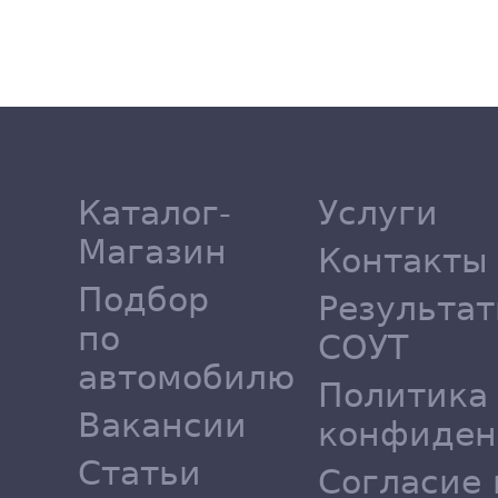
Каталог-
Услуги
Магазин
Контакты
Подбор
Результа
по
СОУТ
автомобилю
Политика
Вакансии
конфиден
Статьи
Согласие 