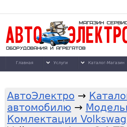
Главная
Услуги
Каталог-Магазин
АвтоЭлектро
→
Катало
автомобилю
→
Модель
Комлектации Volkswage