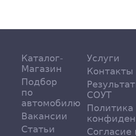
Каталог-
Услуги
Магазин
Контакты
Подбор
Результа
по
СОУТ
автомобилю
Политика
Вакансии
конфиден
Статьи
Согласие 