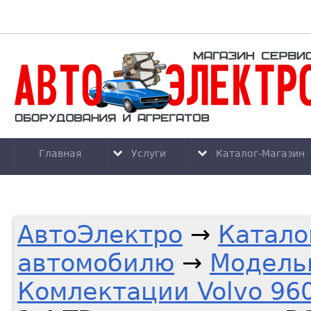
Главная
Услуги
Каталог-Магазин
АвтоЭлектро
→
Катало
автомобилю
→
Модель
Комлектации Volvo 96